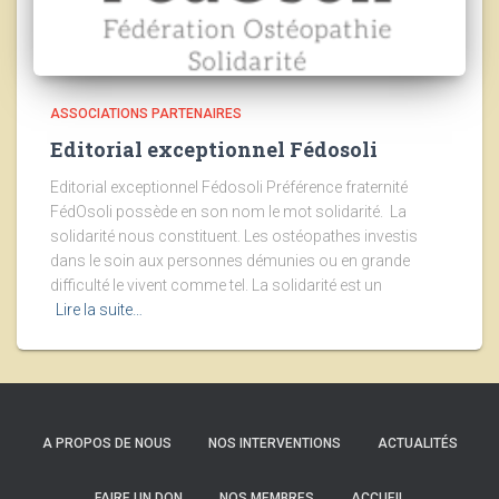
ASSOCIATIONS PARTENAIRES
Editorial exceptionnel Fédosoli
Editorial exceptionnel Fédosoli​ Préférence fraternité​
FédOsoli possède en son nom le mot solidarité. La
solidarité nous constituent. Les ostéopathes investis
dans le soin aux personnes démunies ou en grande
difficulté le vivent comme tel. La solidarité est un
Lire la suite…
A PROPOS DE NOUS
NOS INTERVENTIONS
ACTUALITÉS
FAIRE UN DON
NOS MEMBRES
ACCUEIL